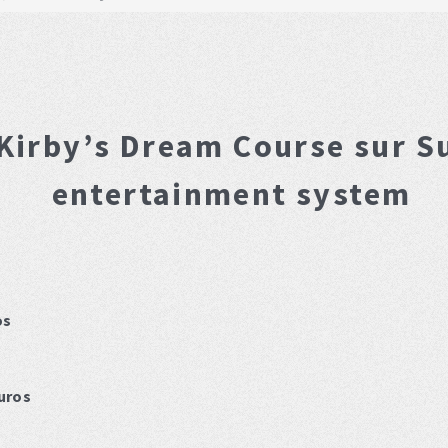
Kirby’s Dream Course
sur S
entertainment system
os
uros