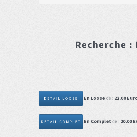
Recherche :
En Loose
de :
22.00
Eur
DÉTAIL LOOSE
En Complet
de :
20.00
E
DÉTAIL COMPLET