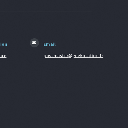
tion
Email
nce
postmaster@geekotation.fr