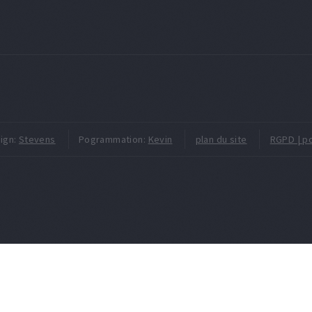
ign:
Stevens
Pogrammation:
Kevin
plan du site
RGPD | po