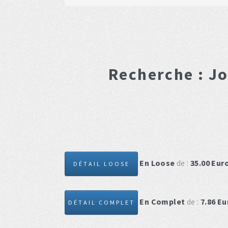
Recherche :
Jo
En Loose
de :
35.00
Eur
DÉTAIL LOOSE
En Complet
de :
7.86
Eu
DÉTAIL COMPLET