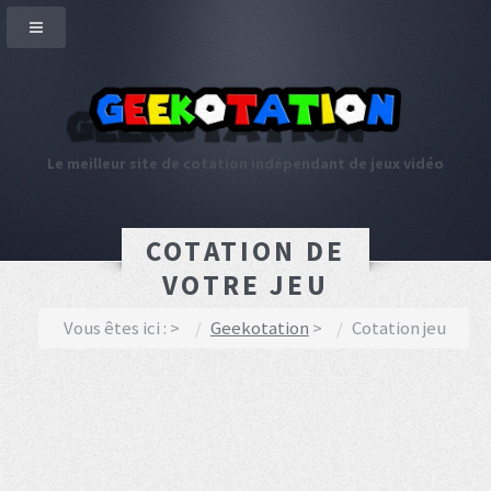
Le meilleur site de cotation indépendant de jeux vidéo
COTATION DE
VOTRE JEU
Vous êtes ici :
Geekotation
Cotation jeu