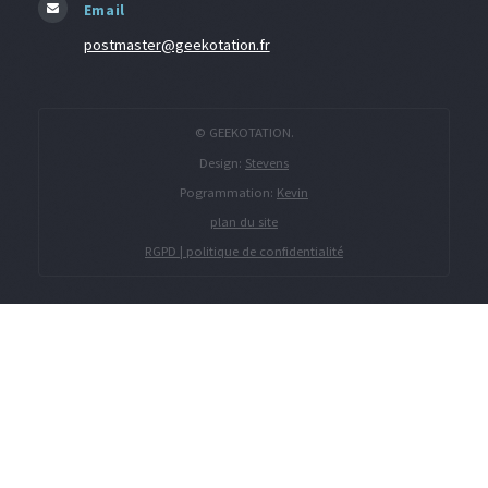
Email
postmaster@geekotation.fr
© GEEKOTATION.
Design:
Stevens
Pogrammation:
Kevin
plan du site
RGPD | politique de confidentialité