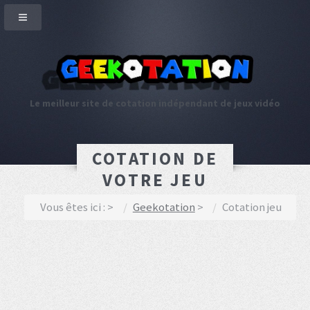
Le meilleur site de cotation indépendant de jeux vidéo
COTATION DE
VOTRE JEU
Vous êtes ici :
Geekotation
Cotation jeu