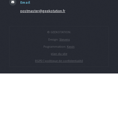
Email
postmaster@geekotation.fr
© GEEKOTATION.
Design:
Stevens
Pogrammation:
Kevin
plan du site
RGPD | politique de confidentialité