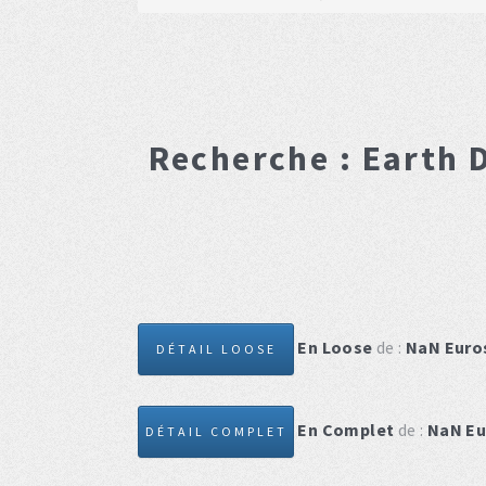
Recherche :
Earth 
En Loose
de :
NaN
Euro
DÉTAIL LOOSE
En Complet
de :
NaN
Eu
DÉTAIL COMPLET