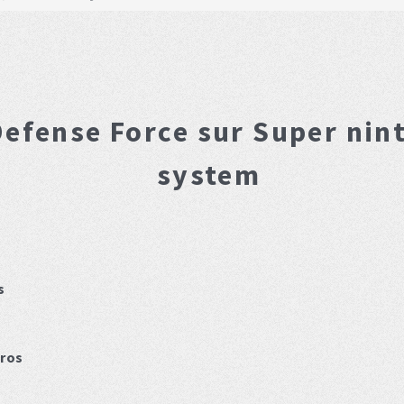
Defense Force
sur Super nin
system
s
ros