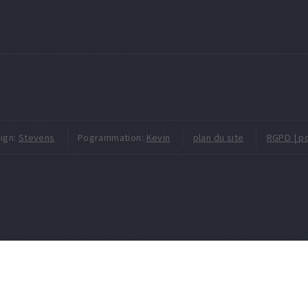
ign:
Stevens
Pogrammation:
Kevin
plan du site
RGPD | po