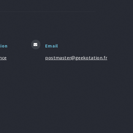
tion
Email
nce
postmaster@geekotation.fr