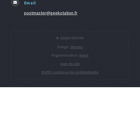
Email
postmaster@geekotation.fr
© GEEKOTATION.
Design:
Stevens
Pogrammation:
Kevin
plan du site
RGPD | politique de confidentialité