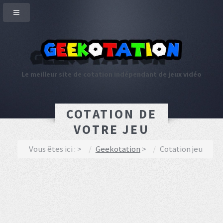
Le meilleur site de cotation indépendant de jeux vidéo
COTATION DE
VOTRE JEU
Vous êtes ici :
Geekotation
Cotation jeu