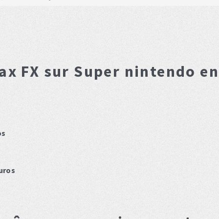
rax FX
sur Super nintendo e
os
uros