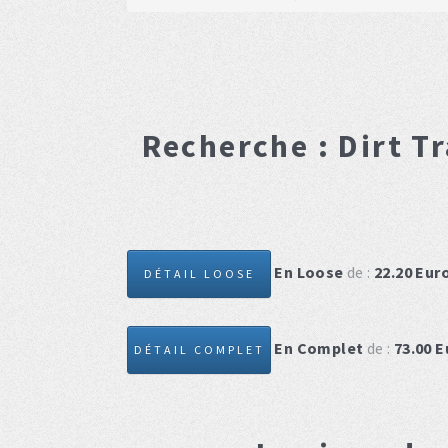
Recherche :
Dirt T
En Loose
de :
22.20
Eur
DÉTAIL LOOSE
En Complet
de :
73.00
E
DÉTAIL COMPLET