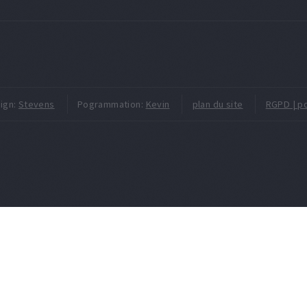
ign:
Stevens
Pogrammation:
Kevin
plan du site
RGPD | po