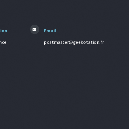
tion
Email
nce
postmaster@geekotation.fr