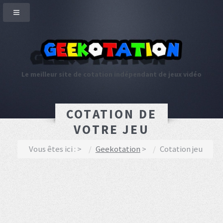
Le meilleur site de cotation indépendant de jeux vidéo
COTATION DE
VOTRE JEU
Vous êtes ici :
Geekotation
Cotation jeu