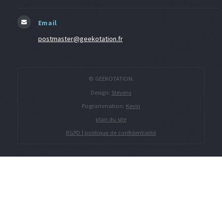
Email
postmaster@geekotation.fr
© GEEKOTATION.
Design:
Stevens
Pogrammation:
Kevin
plan du site
RGPD | politique de confidentialité