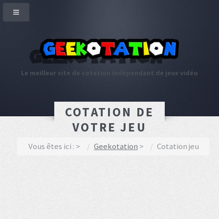
Le meilleur site de cotation indépendant de jeux vidéo
COTATION DE
VOTRE JEU
Vous êtes ici :
Geekotation
Cotation jeu