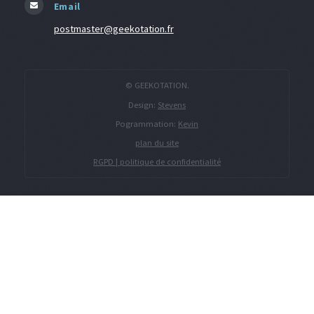
Email
postmaster@geekotation.fr
© GEEKOTATION.
Design:
Stevens
Pogrammation:
Kevin
plan du site
RGPD | politique de confidentialité