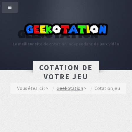
Le meilleur site de cotation indépendant de jeux vidéo
COTATION DE
VOTRE JEU
Vous êtes ici :
Geekotation
Cotation jeu