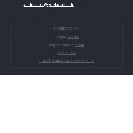
postmaster@geekotation.fr
© GEEKOTATION.
Design:
Stevens
Pogrammation:
Kevin
plan du site
RGPD | politique de confidentialité