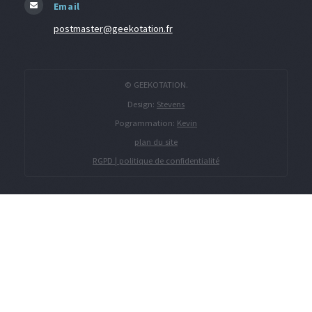
Email
postmaster@geekotation.fr
© GEEKOTATION.
Design:
Stevens
Pogrammation:
Kevin
plan du site
RGPD | politique de confidentialité