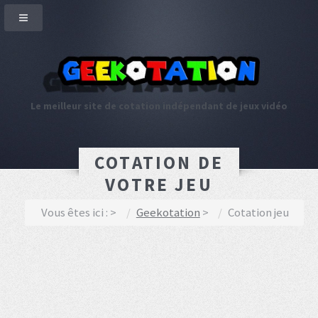
Le meilleur site de cotation indépendant de jeux vidéo
COTATION DE
VOTRE JEU
Vous êtes ici :
Geekotation
Cotation jeu