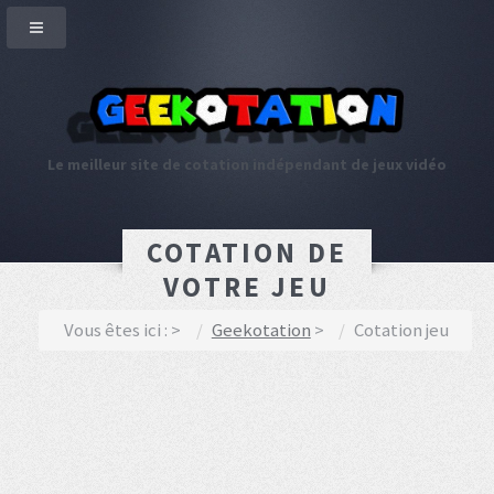
Le meilleur site de cotation indépendant de jeux vidéo
COTATION DE
VOTRE JEU
Vous êtes ici :
Geekotation
Cotation jeu