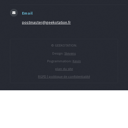
Email
postmaster@geekotation.fr
© GEEKOTATION.
Design:
Stevens
Pogrammation:
Kevin
plan du site
RGPD | politique de confidentialité