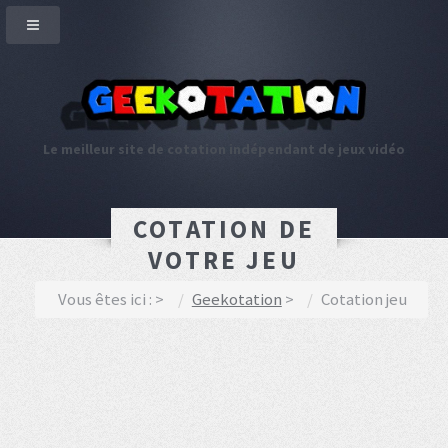
Le meilleur site de cotation indépendant de jeux vidéo
COTATION DE
VOTRE JEU
Vous êtes ici :
Geekotation
Cotation jeu