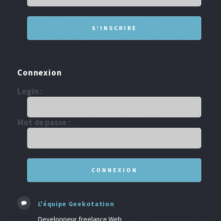
Connexion
Login :
Mot de passe :
L'équipe Geekotation
Developpeur freelance Web