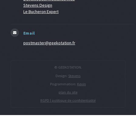
Stevens Design
Le Bucheron Expert
Email
postmaster@geekotation.fr
© GEEKOTATION.
Design:
Stevens
Pogrammation:
Kevin
plan du site
RGPD | politique de confidentialité