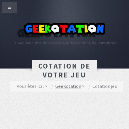
Le meilleur site de cotation indépendant de jeux vidéo
COTATION DE
VOTRE JEU
Vous êtes ici :
Geekotation
Cotation jeu