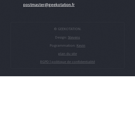
postmaster@geekotation.fr
© GEEKOTATION.
Design:
Stevens
Pogrammation:
Kevin
plan du site
RGPD | politique de confidentialité