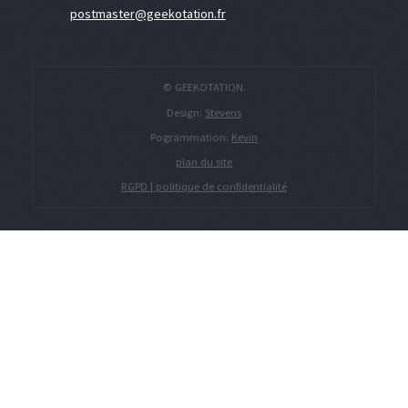
postmaster@geekotation.fr
© GEEKOTATION.
Design:
Stevens
Pogrammation:
Kevin
plan du site
RGPD | politique de confidentialité