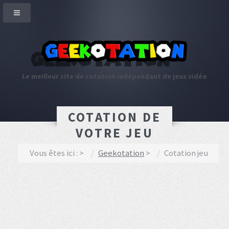
Le meilleur site de cotation indépendant de jeux vidéo
COTATION DE
VOTRE JEU
Vous êtes ici :
Geekotation
Cotation jeu