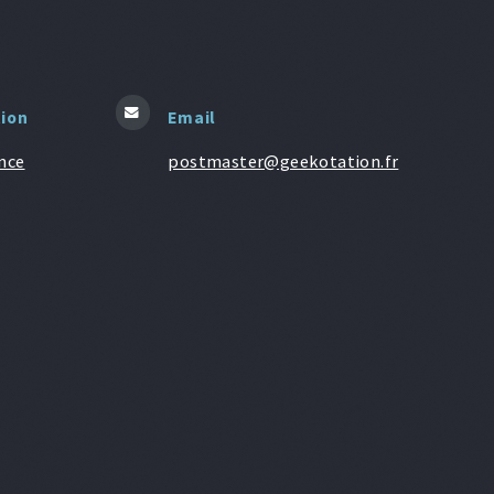
tion
Email
nce
postmaster@geekotation.fr