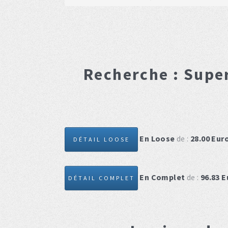
Recherche :
Super
En Loose
de :
28.00
Eur
DÉTAIL LOOSE
En Complet
de :
96.83
E
DÉTAIL COMPLET