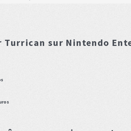
 Turrican
sur Nintendo Ent
os
uros