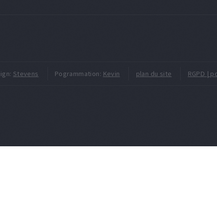
ign:
Stevens
Pogrammation:
Kevin
plan du site
RGPD | po