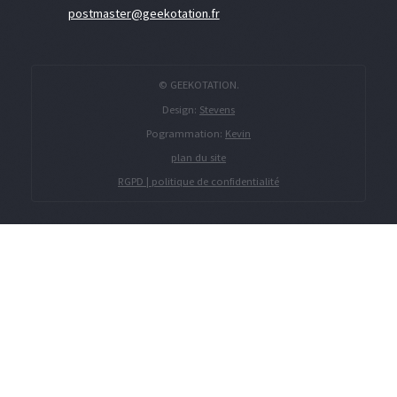
postmaster@geekotation.fr
© GEEKOTATION.
Design:
Stevens
Pogrammation:
Kevin
plan du site
RGPD | politique de confidentialité