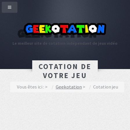
Le meilleur site de cotation indépendant de jeux vidéo
COTATION DE
VOTRE JEU
Vous êtes ici :
Geekotation
Cotation jeu