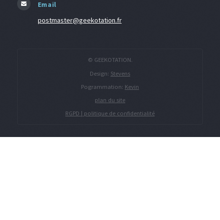
Email
postmaster@geekotation.fr
© GEEKOTATION.
Design:
Stevens
Pogrammation:
Kevin
plan du site
RGPD | politique de confidentialité