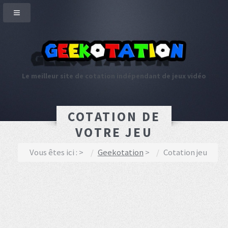
Le meilleur site de cotation indépendant de jeux vidéo
COTATION DE
VOTRE JEU
Vous êtes ici :
Geekotation
Cotation jeu