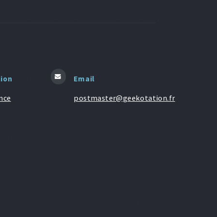
tion
Email
nce
postmaster@geekotation.fr