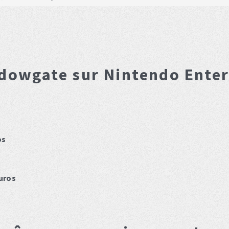
dowgate
sur Nintendo Ente
os
uros