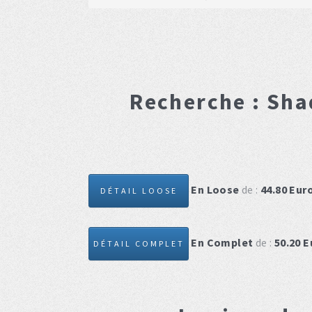
Recherche :
Sha
En Loose
de :
44.80
Eur
DÉTAIL LOOSE
En Complet
de :
50.20
E
DÉTAIL COMPLET