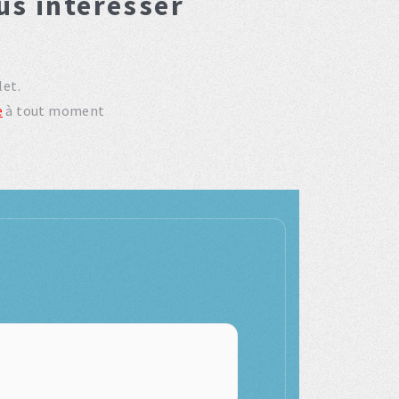
us interesser
let.
e
à tout moment