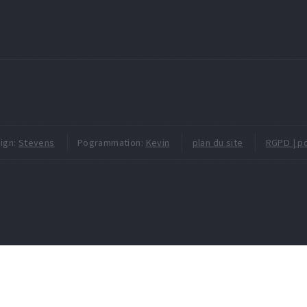
ign:
Stevens
Pogrammation:
Kevin
plan du site
RGPD | po