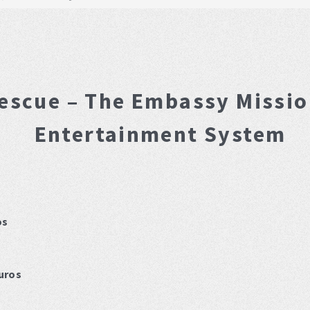
escue – The Embassy Missi
Entertainment System
os
uros