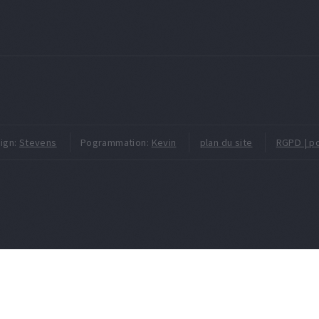
ign:
Stevens
Pogrammation:
Kevin
plan du site
RGPD | po