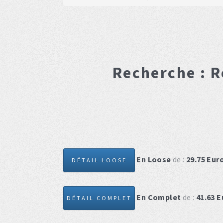
Recherche :
R
En Loose
de :
29.75
Eur
DÉTAIL LOOSE
En Complet
de :
41.63
E
DÉTAIL COMPLET