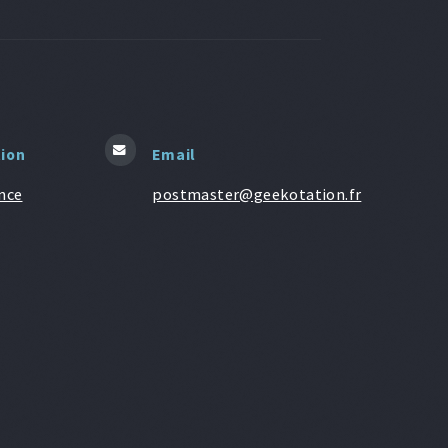
tion
Email
nce
postmaster@geekotation.fr