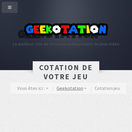
Le meilleur site de cotation indépendant de jeux vidéo
COTATION DE
VOTRE JEU
Vous êtes ici :
Geekotation
Cotation jeu