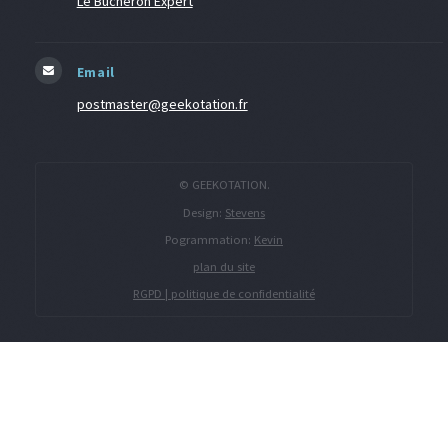
Le Bucheron Expert
Email
postmaster@geekotation.fr
© GEEKOTATION.
Design:
Stevens
Pogrammation:
Kevin
plan du site
RGPD | politique de confidentialité