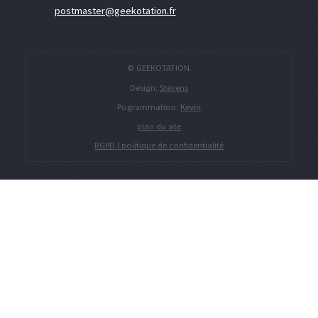
postmaster@geekotation.fr
© GEEKOTATION.
Design:
Stevens
Pogrammation:
Kevin
plan du site
RGPD | politique de confidentialité