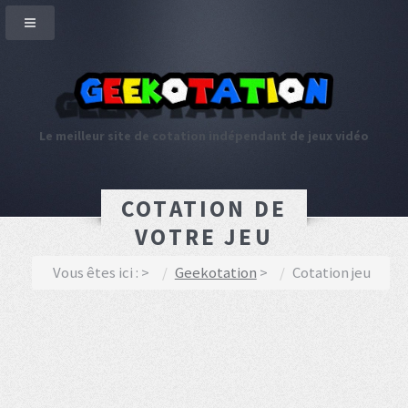
Le meilleur site de cotation indépendant de jeux vidéo
COTATION DE
VOTRE JEU
Vous êtes ici :
Geekotation
Cotation jeu