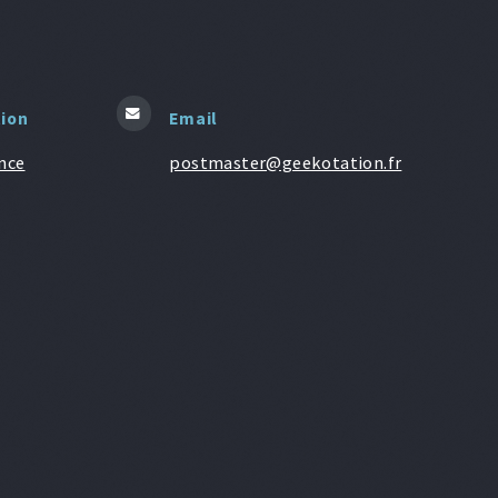
tion
Email
nce
postmaster@geekotation.fr