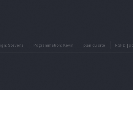
ign:
Stevens
Pogrammation:
Kevin
plan du site
RGPD | po