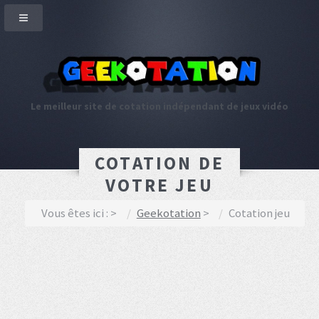
Le meilleur site de cotation indépendant de jeux vidéo
COTATION DE
VOTRE JEU
Vous êtes ici :
Geekotation
Cotation jeu