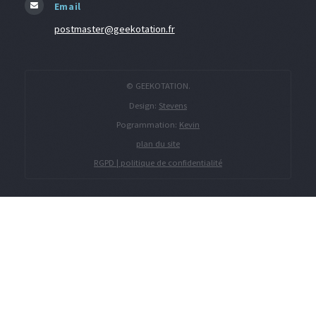
Email
postmaster@geekotation.fr
© GEEKOTATION.
Design:
Stevens
Pogrammation:
Kevin
plan du site
RGPD | politique de confidentialité