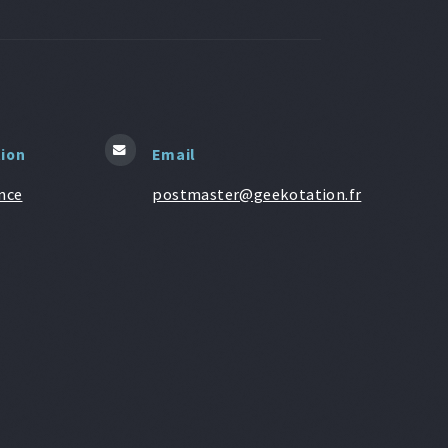
tion
Email
nce
postmaster@geekotation.fr