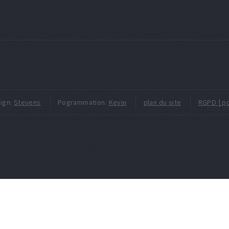
ign:
Stevens
Pogrammation:
Kevin
plan du site
RGPD | po