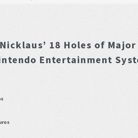
 Nicklaus’ 18 Holes of Majo
intendo Entertainment Sys
os
uros