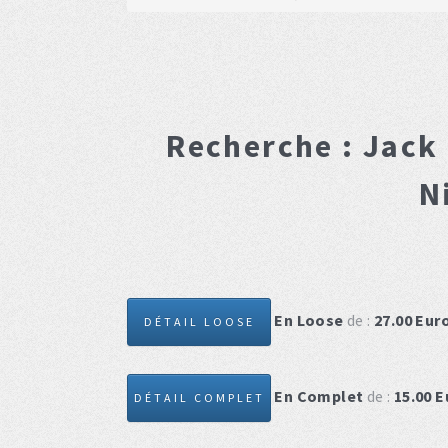
Recherche :
Jack
N
En Loose
de :
27.00
Eur
DÉTAIL LOOSE
En Complet
de :
15.00
E
DÉTAIL COMPLET