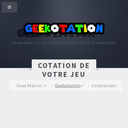
Le meilleur site de cotation indépendant de jeux vidéo
COTATION DE
VOTRE JEU
Vous êtes ici :
Geekotation
Cotation jeu