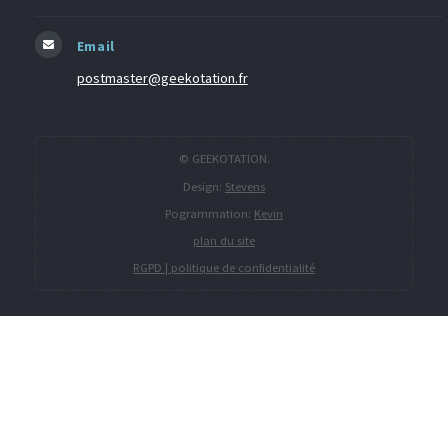
Email
postmaster@geekotation.fr
© GEEKOTATION.
Design:
Stevens
Pogrammation:
Kevin
plan du site
RGPD | politique de confidentialité