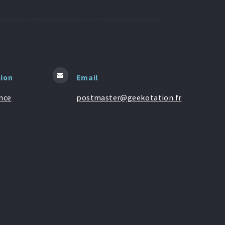
tion
Email
nce
postmaster@geekotation.fr