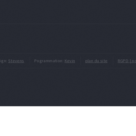
ign:
Stevens
Pogrammation:
Kevin
plan du site
RGPD | po