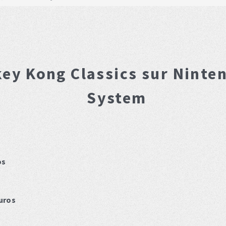
ey Kong Classics
sur Ninte
System
os
uros