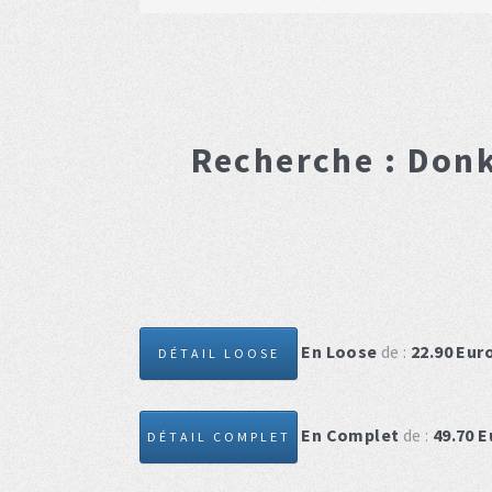
Recherche :
Donk
En Loose
de :
22.90
Eur
DÉTAIL LOOSE
En Complet
de :
49.70
E
DÉTAIL COMPLET