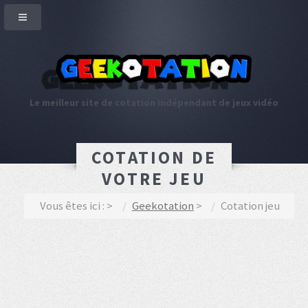
Le meilleur site de cotation indépendant de jeux vidéo
COTATION DE
VOTRE JEU
Vous êtes ici :
Geekotation
Cotation jeu