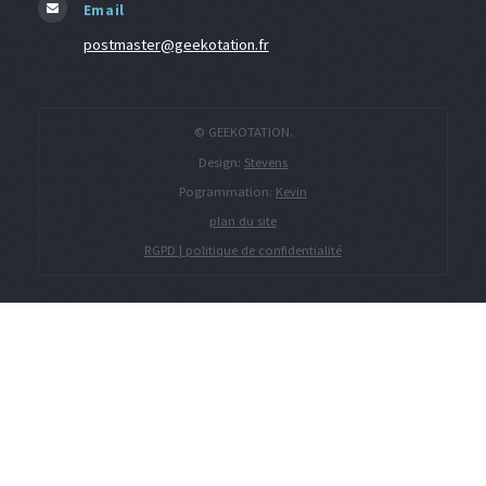
Email
postmaster@geekotation.fr
© GEEKOTATION.
Design:
Stevens
Pogrammation:
Kevin
plan du site
RGPD | politique de confidentialité