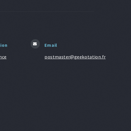
tion
Email
nce
postmaster@geekotation.fr