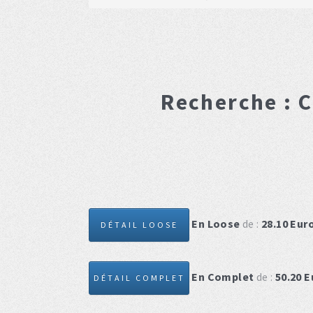
Recherche :
C
En Loose
de :
28.10
Eur
DÉTAIL LOOSE
En Complet
de :
50.20
E
DÉTAIL COMPLET