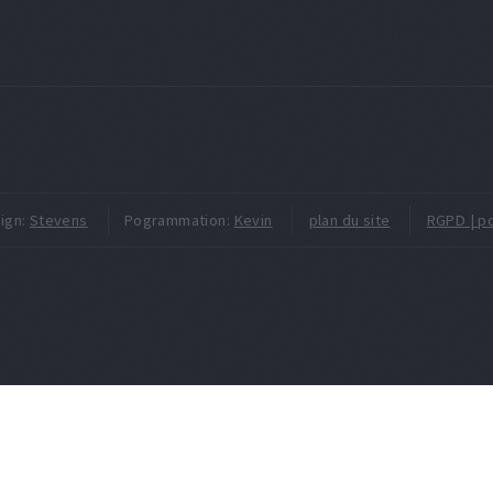
ign:
Stevens
Pogrammation:
Kevin
plan du site
RGPD | po