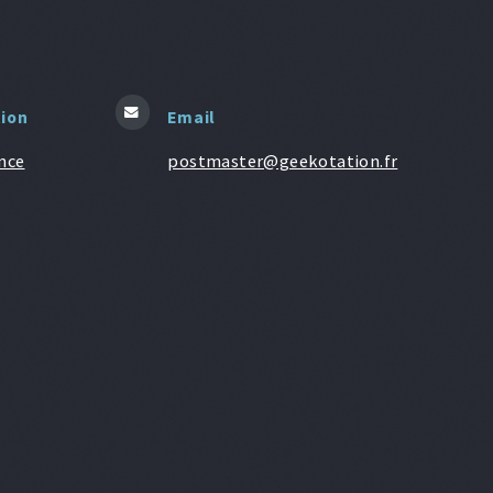
tion
Email
nce
postmaster@geekotation.fr