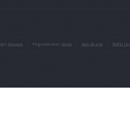
ign:
Stevens
Pogrammation:
Kevin
plan du site
RGPD | po