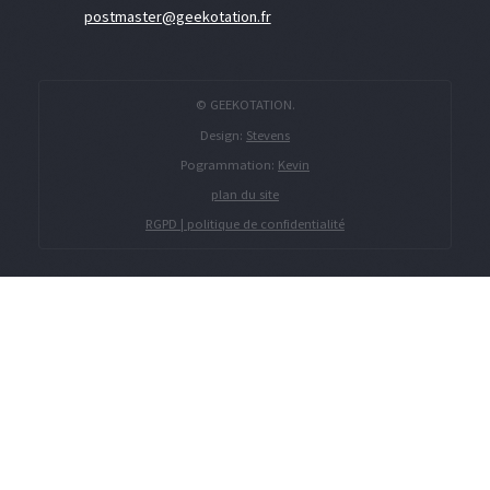
postmaster@geekotation.fr
© GEEKOTATION.
Design:
Stevens
Pogrammation:
Kevin
plan du site
RGPD | politique de confidentialité