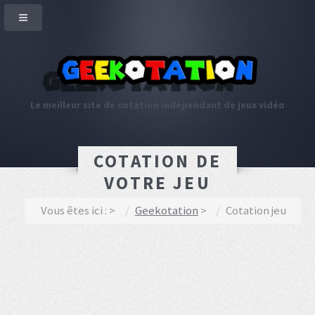
Le meilleur site de cotation indépendant de jeux vidéo
COTATION DE
VOTRE JEU
Vous êtes ici :
Geekotation
Cotation jeu