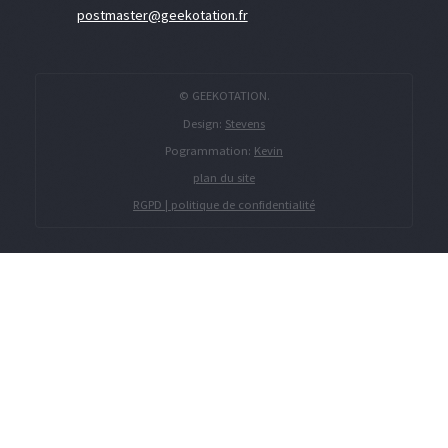
postmaster@geekotation.fr
© GEEKOTATION.
Design:
Stevens
Pogrammation:
Kevin
plan du site
RGPD | politique de confidentialité