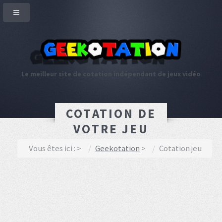
Le meilleur site de cotation indépendant de jeux vidéo
COTATION DE
VOTRE JEU
Vous êtes ici :
Geekotation
Cotation jeu