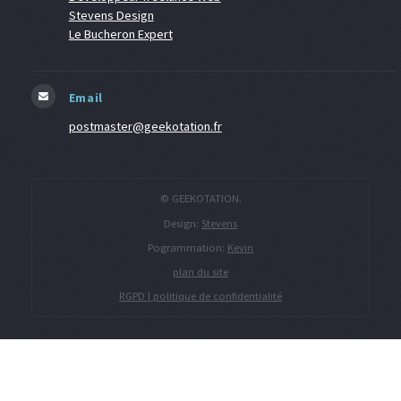
Stevens Design
Le Bucheron Expert
Email
postmaster@geekotation.fr
© GEEKOTATION.
Design:
Stevens
Pogrammation:
Kevin
plan du site
RGPD | politique de confidentialité