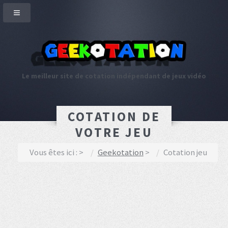
Le meilleur site de cotation indépendant de jeux vidéo
COTATION DE
VOTRE JEU
Vous êtes ici :
Geekotation
Cotation jeu