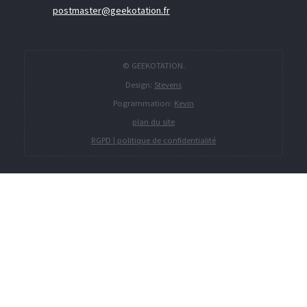
postmaster@geekotation.fr
© GEEKOTATION.
Design:
Stevens
Pogrammation:
Kevin
plan du site
RGPD | politique de confidentialité