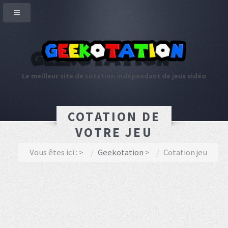
Le meilleur site de cotation indépendant de jeux vidéo
COTATION DE
VOTRE JEU
Vous êtes ici :
Geekotation
Cotation jeu