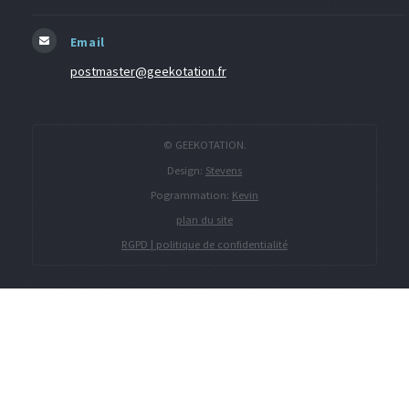
Email
postmaster@geekotation.fr
© GEEKOTATION.
Design:
Stevens
Pogrammation:
Kevin
plan du site
RGPD | politique de confidentialité