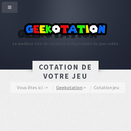
Le meilleur site de cotation indépendant de jeux vidéo
COTATION DE
VOTRE JEU
Vous êtes ici :
Geekotation
Cotation jeu