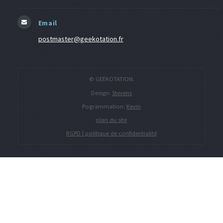
Email
postmaster@geekotation.fr
© GEEKOTATION.
Design:
Stevens
Pogrammation:
Kevin
plan du site
RGPD | politique de confidentialité