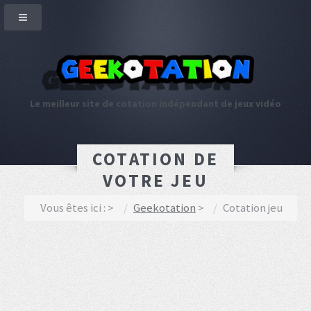
Le meilleur site de cotation indépendant de jeux vidéo
COTATION DE
VOTRE JEU
Vous êtes ici :
Geekotation
Cotation jeu