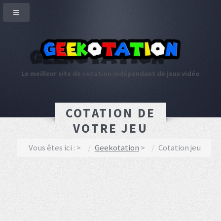
Le meilleur site de cotation indépendant de jeux vidéo
COTATION DE
VOTRE JEU
Vous êtes ici :
Geekotation
Cotation jeu