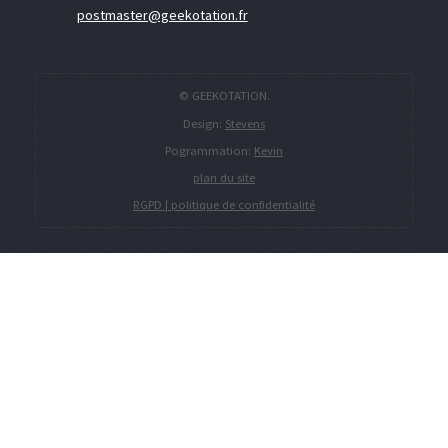
postmaster@geekotation.fr
© GEEKOTATION.
Design:
Stevens
Pogrammation:
Kevin
plan du site
RGPD | politique de confidentialité