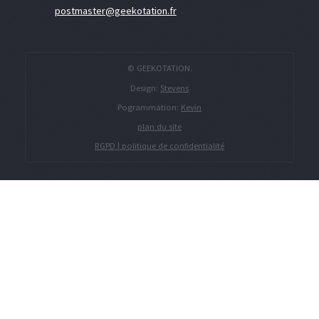
postmaster@geekotation.fr
© GEEKOTATION.
Design:
Stevens
Pogrammation:
Kevin
plan du site
RGPD | politique de confidentialité