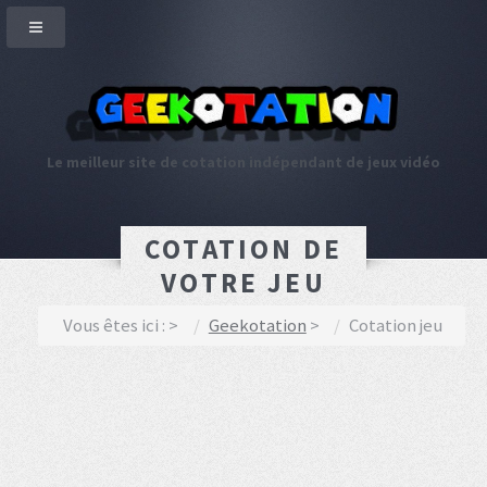
Le meilleur site de cotation indépendant de jeux vidéo
COTATION DE
VOTRE JEU
Vous êtes ici :
Geekotation
Cotation jeu