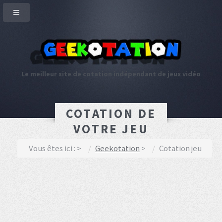
Le meilleur site de cotation indépendant de jeux vidéo
COTATION DE
VOTRE JEU
Vous êtes ici :
Geekotation
Cotation jeu