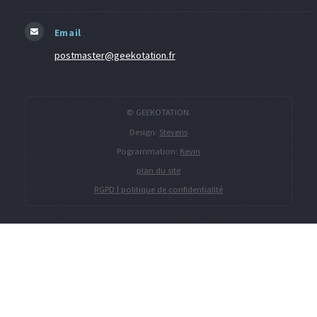
Email
postmaster@geekotation.fr
© GEEKOTATION.
Design:
Stevens
Pogrammation:
Kevin
plan du site
RGPD | politique de confidentialité