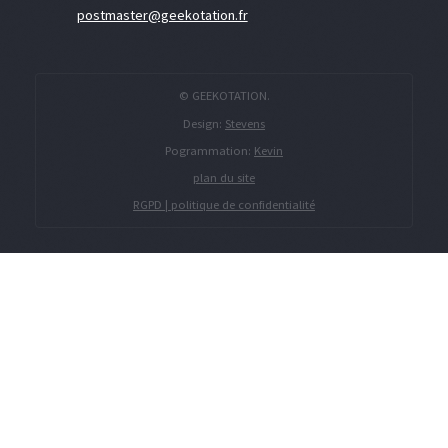
postmaster@geekotation.fr
© GEEKOTATION.
Design:
Stevens
Pogrammation:
Kevin
plan du site
RGPD | politique de confidentialité