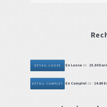
Rec
En Loose
de :
15.30
Eur
DÉTAIL LOOSE
En Complet
de :
14.80
E
DÉTAIL COMPLET