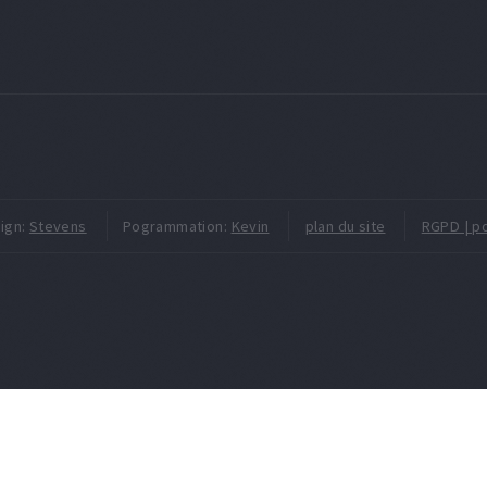
ign:
Stevens
Pogrammation:
Kevin
plan du site
RGPD | po