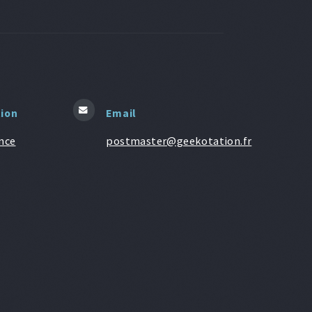
tion
Email
nce
postmaster@geekotation.fr