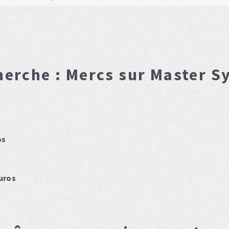
herche :
Mercs
sur Master S
os
uros