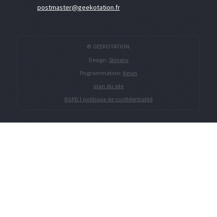
postmaster@geekotation.fr
© GEEKOTATION.
Design:
Stevens
Pogrammation:
Kevin
plan du site
RGPD | politique de confidentialité