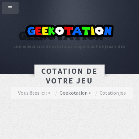
Le meilleur site de cotation indépendant de jeux vidéo
COTATION DE
VOTRE JEU
Vous êtes ici :
Geekotation
Cotation jeu