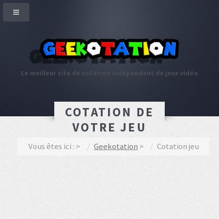
Le meilleur site de cotation indépendant de jeux vidéo
COTATION DE
VOTRE JEU
Vous êtes ici :
Geekotation
Cotation jeu