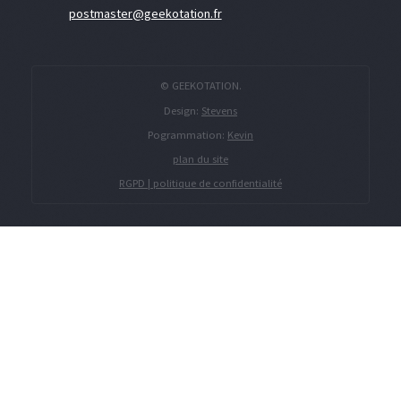
postmaster@geekotation.fr
© GEEKOTATION.
Design:
Stevens
Pogrammation:
Kevin
plan du site
RGPD | politique de confidentialité