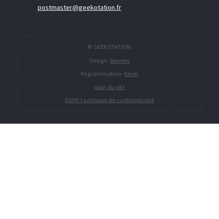
postmaster@geekotation.fr
© GEEKOTATION.
Design:
Stevens
Pogrammation:
Kevin
plan du site
RGPD | politique de confidentialité