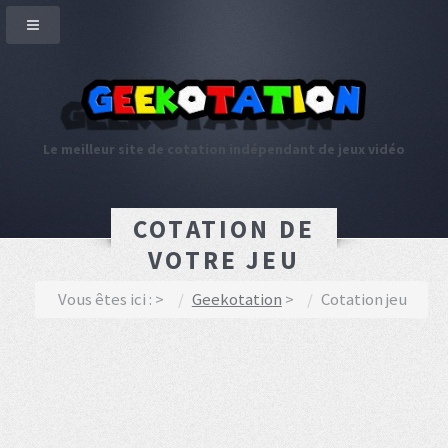
Le meilleur site de cotation indépendant de jeux vidéo
COTATION DE
VOTRE JEU
Vous êtes ici :
Geekotation
Cotation jeu