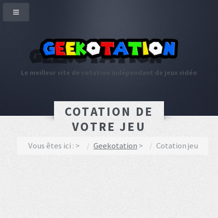
Le meilleur site de cotation indépendant de jeux vidéo
COTATION DE
VOTRE JEU
Vous êtes ici :
Geekotation
Cotation jeu