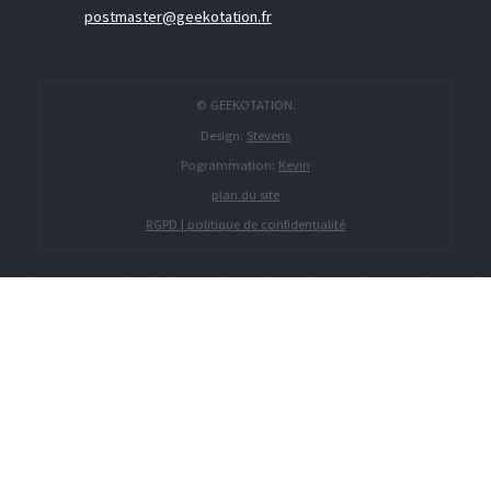
postmaster@geekotation.fr
© GEEKOTATION.
Design:
Stevens
Pogrammation:
Kevin
plan du site
RGPD | politique de confidentialité