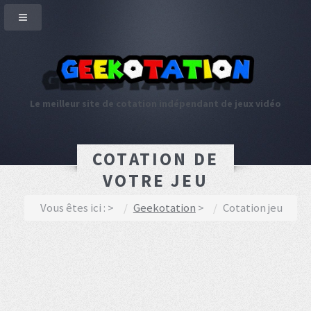
Le meilleur site de cotation indépendant de jeux vidéo
COTATION DE
VOTRE JEU
Vous êtes ici :
Geekotation
Cotation jeu