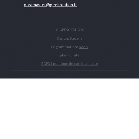
postmaster@geekotation.fr
© GEEKOTATION.
Design:
Stevens
Pogrammation:
Kevin
plan du site
RGPD | politique de confidentialité