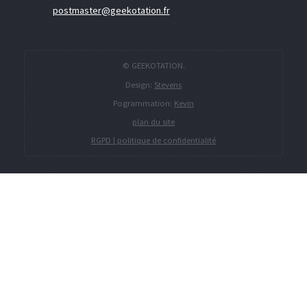
postmaster@geekotation.fr
© GEEKOTATION.
Design:
Stevens
Pogrammation:
Kevin
plan du site
RGPD | politique de confidentialité