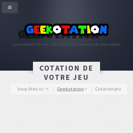
Le meilleur site de cotation indépendant de jeux vidéo
COTATION DE
VOTRE JEU
Vous êtes ici :
Geekotation
Cotation jeu