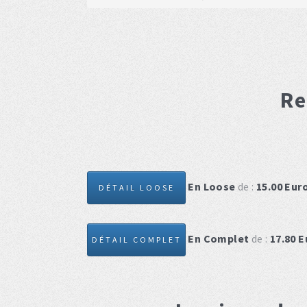
Re
En Loose
de :
15.00
Eur
DÉTAIL LOOSE
En Complet
de :
17.80
E
DÉTAIL COMPLET