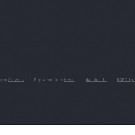
ign:
Stevens
Pogrammation:
Kevin
plan du site
RGPD | po