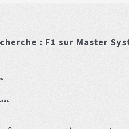
cherche :
F1
sur Master Sy
os
uros