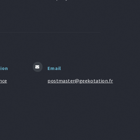
tion
Email
nce
postmaster@geekotation.fr