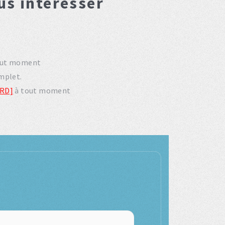
us interesser
out moment
mplet.
ARD]
à tout moment