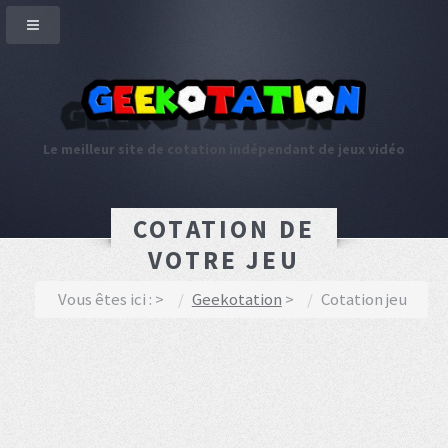
Le meilleur site de cotation indépendant de jeux vidéo
COTATION DE
VOTRE JEU
Vous êtes ici :
Geekotation
Cotation jeu