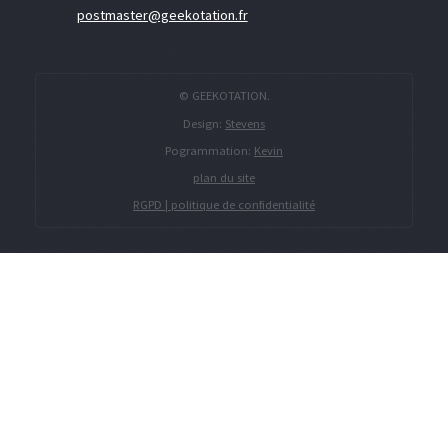
postmaster@geekotation.fr
© GEEKOTATION.
Design:
Stevens
Pogrammation:
Kevin
plan du site
RGPD | politique de confidentialité