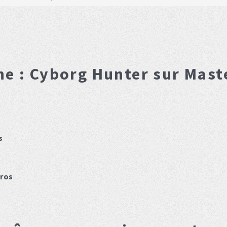
he :
Cyborg Hunter
sur Mast
s
ros