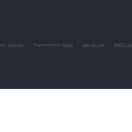
ign:
Stevens
Pogrammation:
Kevin
plan du site
RGPD | po