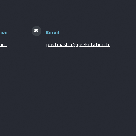
tion
Email
nce
postmaster@geekotation.fr